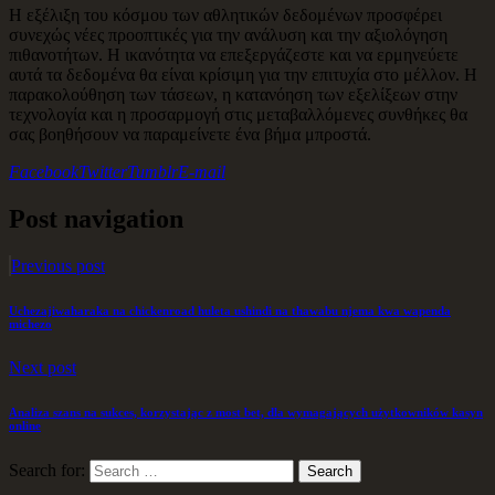
Η εξέλιξη του κόσμου των αθλητικών δεδομένων προσφέρει
συνεχώς νέες προοπτικές για την ανάλυση και την αξιολόγηση
πιθανοτήτων. Η ικανότητα να επεξεργάζεστε και να ερμηνεύετε
αυτά τα δεδομένα θα είναι κρίσιμη για την επιτυχία στο μέλλον. Η
παρακολούθηση των τάσεων, η κατανόηση των εξελίξεων στην
τεχνολογία και η προσαρμογή στις μεταβαλλόμενες συνθήκες θα
σας βοηθήσουν να παραμείνετε ένα βήμα μπροστά.
Facebook
Twitter
Tumblr
E-mail
Post navigation
Previous post
Uchezajiwaharaka na chickenroad huleta ushindi na thawabu njema kwa wapenda
michezo
Next post
Analiza szans na sukces, korzystając z most bet, dla wymagających użytkowników kasyn
online
Search for: