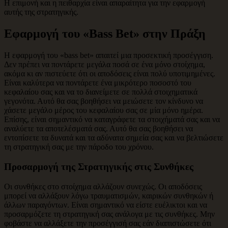
Η επιμονή και η πειθαρχία είναι απαραίτητα για την εφαρμογή
αυτής της στρατηγικής.
Εφαρμογή του «Bass Bet» στην Πράξη
Η εφαρμογή του «bass bet» απαιτεί μια προσεκτική προσέγγιση.
Δεν πρέπει να ποντάρετε μεγάλα ποσά σε ένα μόνο στοίχημα,
ακόμα κι αν πιστεύετε ότι οι αποδόσεις είναι πολύ υποτιμημένες.
Είναι καλύτερα να ποντάρετε ένα μικρότερο ποσοστό του
κεφαλαίου σας και να το διανείμετε σε πολλά στοιχηματικά
γεγονότα. Αυτό θα σας βοηθήσει να μειώσετε τον κίνδυνο να
χάσετε μεγάλο μέρος του κεφαλαίου σας σε μία μόνο ημέρα.
Επίσης, είναι σημαντικό να καταγράφετε τα στοιχήματά σας και να
αναλύετε τα αποτελέσματά σας. Αυτό θα σας βοηθήσει να
εντοπίσετε τα δυνατά και τα αδύνατα σημεία σας και να βελτιώσετε
τη στρατηγική σας με την πάροδο του χρόνου.
Προσαρμογή της Στρατηγικής στις Συνθήκες
Οι συνθήκες στο στοίχημα αλλάζουν συνεχώς. Οι αποδόσεις
μπορεί να αλλάξουν λόγω τραυματισμών, καιρικών συνθηκών ή
άλλων παραγόντων. Είναι σημαντικό να είστε ευέλικτοι και να
προσαρμόζετε τη στρατηγική σας ανάλογα με τις συνθήκες. Μην
φοβάστε να αλλάξετε την προσέγγισή σας εάν διαπιστώσετε ότι