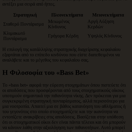
αντέξει μια σειρά από ήττες.
Στρατηγική
Πλεονεκτήματα
Μειονεκτήματα
Μειωμένος
Αργή Αύξηση
Σταθερό Ποντάρισμα
Κίνδυνος
Κερδών
Κλιμακωτό
Γρήγορα Κέρδη
Υψηλός Κίνδυνος
Ποντάρισμα
Η επιλογή της κατάλληλης στρατηγικής διαχείρισης κεφαλαίου
εξαρτάται από το επίπεδο κινδύνου που είστε διατεθειμένοι να
αναλάβετε και το μέγεθος του κεφαλαίου σας.
Η Φιλοσοφία του «Bass Bet»
Το «bass bet» αφορά την εύρεση στοιχημάτων όπου πιστεύετε ότι
οι αποδόσεις που προσφέρονται από τους στοιχηματικούς οίκους
υποτιμούν σημαντικά την πιθανότητα νίκης. Δεν πρόκειται για μια
συγκεκριμένη στρατηγική πονταρίσματος, αλλά περισσότερο για
μια νοοτροπία. Απαιτεί μια σε βάθος κατανόηση του αθλήματος ή
του γεγονότος στο οποίο στοιχηματίζετε και την ικανότητα να
εντοπίζετε ανακρίβειες στις αποδόσεις. Βασίζεται στην υπόθεση
ότι οι στοιχηματικοί οίκοι δεν είναι πάντα τέλειοι και ότι μπορούν
να κάνουν λάθη στην αξιολόγηση των πιθανοτήτων. Αυτό μπορεί