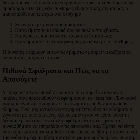
δεν λειτουργεί. Η ικανότητα να μαθαίνετε από τα λάθη σας και να
προσαρμόζεστε στις νέες συνθήκες είναι ζωτικής σημασίας για
μακροπρόθεσμη επιτυχία στο στοίχημα.
Ξεκινήστε με μικρά πονταρίσματα.
Κατανείμετε το κεφάλαιό σας σε πολλά στοιχήματα.
Καταγράψτε και αναλύστε τα αποτελέσματά σας.
Προσαρμόστε τη στρατηγική σας ανάλογα με τις συνθήκες.
Η συνεπής εφαρμογή αυτών των βημάτων μπορεί να αυξήσει τις
πιθανότητές σας για επιτυχία.
Πιθανά Σφάλματα και Πώς να τα
Αποφύγετε
Υπάρχουν πολλά πιθανά σφάλματα που μπορεί να κάνουν οι
παίκτες όταν προσπαθούν να εφαρμόσουν το «bass bet». Ένα κοινό
σφάλμα είναι να ποντάρουν σε στοιχήματα που δεν κατανοούν
πλήρως. Είναι σημαντικό να στοιχηματίζετε μόνο σε αθλήματα ή
γεγονότα με τα οποία είστε εξοικειωμένοι και να έχετε κάνει τη
δέουσα έρευνά σας. Ένα άλλο σφάλμα είναι να αφήνετε τα
συναισθήματα να επηρεάσουν τις αποφάσεις σας. Πρέπει να είστε
αντικειμενικοί και να λαμβάνετε αποφάσεις με βάση την λογική και
την ανάλυση, όχι με βάση την αγάπη για μια ομάδα ή έναν αθλητή.