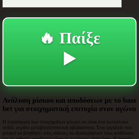
🔥 Παίξε
▶️
Ανάλυση ρίσκου και αποδόσεων με το bass
bet για στοιχηματική επιτυχία στον αγώνα
Η στρατηγική των στοιχημάτων μπορεί να είναι ένα πολύπλοκο
πεδίο, γεμάτο μεταβλητότητα και αβεβαιότητα. Ένα εργαλείο που
μπορεί να βοηθήσει τους παίκτες να αξιολογήσουν τους κινδύνους
και τις πιθανές αποδόσεις είναι το λεγόμενο «bass bet». Η έννοια