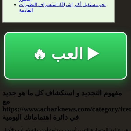
نحو مستقبل أكثر إشراقًا: استشراف التطورات
القادمة
🔥 العب ▶️
مفهوم التجديد و استكشاف كل ما هو جديد
مع
https://www.acharknews.com/category/tre
في دائرة اهتماماتك اليومية
في عالمنا المتسارع التغير، أصبحت متابعة أحدث التطورات والأخبار