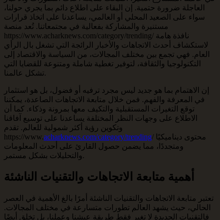
العاجلة ضرورة حتمية. إن البقاء على اطلاع دائم بما يجري حولنا،
سواء على الصعيد المحلي أو العالمي، يساعدنا على اتخاذ قرارات
مستنيرة والمشاركة بفعالية في مجتمعاتنا. تُعد منصة
https://www.acharknews.com/category/trending/ نافذة هامة
لاستكشاف أحدث الاتجاهات والأخبار الرائجة التي تشغل بال الرأي
العام. فهي تجمع بين مختلف المجالات، من السياسة والاقتصاد إلى
التكنولوجيا والثقافة، لتوفير تغطية شاملة ومتنوعة للقضايا التي
تشكل عالمنا.
إن الاهتمام بما هو جديد ليس مجرد ترفيه أو فضول، بل هو استثمار
في المعرفة والفهم. فمن خلال متابعة الاتجاهات الصاعدة، يمكننا
توقع التغيرات المستقبلية والتكيف معها بمرونة وذكاء. كما أن
الاطلاع على وجهات النظر المختلفة يساعدنا على توسيع آفاقنا
وتكوين رؤية أكثر شمولية للعالم. تقدم
/ محتوى ديناميكيًا
acharknews.com/category/trending
https://www.
ومتجددًا، مما يضمن حصول القارئ على أحدث المعلومات
والتحليلات بشكل مستمر.
أهمية متابعة الاتجاهات والتقنيات الناشئة
تعتبر متابعة الاتجاهات والتقنيات الناشئة أمرًا بالغ الأهمية في العصر
الحالي، حيث يشهد العالم تطورات متسارعة في مختلف المجالات.
فالتقنيات الجديدة لا تغير فقط طريقة عيشنا وعملنا، بل تخلق أيضًا