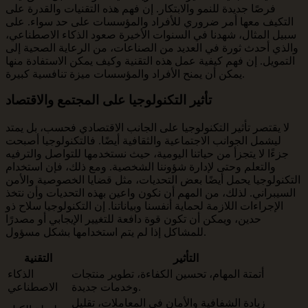
فرصًا جديدة للنمو والابتكار. إن فهم هذه التقنيات والقدرة على
التكيف معها أمر ضروري للأفراد والمؤسسات على حد سواء. على
سبيل المثال، شهدنا في السنوات الأخيرة صعود الذكاء الاصطناعي،
والذي أحدث ثورة في العديد من الصناعات، من الرعاية الصحية إلى
التمويل. إن فهم كيفية عمل هذه التقنية وكيف يمكن الاستفادة منها
يمكن أن يمنح الأفراد والمؤسسات ميزة تنافسية كبيرة.
تأثير التكنولوجيا على المجتمع والاقتصاد
لا يقتصر تأثير التكنولوجيا على الجانب الاقتصادي فحسب، بل يمتد
ليشمل الجوانب الاجتماعية والثقافية أيضًا. فالتكنولوجيا أصبحت
جزءًا لا يتجزأ من حياتنا اليومية، حيث نستخدمها للتواصل والترفيه
والتعلم وحتى لإدارة شؤوننا الشخصية. ومع ذلك، فإن استخدام
التكنولوجيا يحمل أيضًا بعض التحديات، مثل قضايا الخصوصية والأمن
السيبراني. لذلك، من المهم أن نكون واعين بهذه التحديات وأن نتخذ
الإجراءات اللازمة لحماية أنفسنا وبياناتنا. إن التكنولوجيا سلاح ذو
حدين، ويمكن أن تكون قوة دافعة للتغيير الإيجابي أو مصدرًا
للمشاكل إذا لم يتم استخدامها بشكل مسؤول.
التأثير
التقنية
أتمتة المهام، تحسين الكفاءة، تطوير منتجات
الذكاء
وخدمات جديدة.
الاصطناعي
زيادة الشفافية والأمان في المعاملات، تقليل