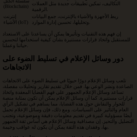
سلسلة الكتل
التكاليف، تمكين تطبيقات جديدة مثل العملات
(Blockchain)
الرقمية.
ربط الأجهزة والأشياء بالإنترنت، جمع البيانات
إنترنت
وتحليلها، تحسين إدارة الموارد.
الأشياء (IoT)
إن فهم هذه التقنيات وتأثيرها يمكن أن يساعدنا على الاستعداد
للمستقبل واتخاذ قرارات مستنيرة بشأن كيفية استخدامها لتحسين
حياتنا وعملنا.
دور وسائل الإعلام في تسليط الضوء على
الاتجاهات
تلعب وسائل الإعلام دورًا حيويًا في تسليط الضوء على الاتجاهات
الصاعدة ونشر الوعي بها. فمن خلال تقديم تقارير وتحليلات مفصلة،
تساعد وسائل الإعلام الجمهور على فهم القضايا المعقدة واتخاذ
قرارات مستنيرة. كما أن وسائل الإعلام يمكن أن تكون بمثابة منصة
للحوار والنقاش حول هذه القضايا، مما يساهم في تشكيل الرأي
العام والتأثير على السياسات. ومع ذلك، فإن وسائل الإعلام تحمل
أيضًا مسؤولية كبيرة في تقديم معلومات دقيقة وموضوعية، وتجنب
التضليل والتحيز. إن مصداقية وسائل الإعلام هي أساس ثقة الجمهور
بها، وفقدان هذه الثقة يمكن أن يكون له عواقب وخيمة.