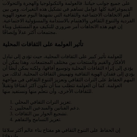
على جميع جوانب حياتنا. فالعولمة والتكنولوجيا والهجرة والتحولات
الديموغرافية كلها عوامل تساهم في تشكيل هذه التغيرات. ومن بين
أهم الاتجاهات الاجتماعية والثقافية التي نشهدها اليوم صعود الهوية
الفردية والتنوع الثقافي والاهتمام بالاستدامة والمسؤولية الاجتماعية.
إن فهم هذه الاتجاهات أمر ضروري للتكيف مع المستقبل وبناء
مجتمعات أكثر عدلاً وإنصافًا.
تأثير العولمة على الثقافات المحلية
للعولمة تأثير كبير على الثقافات المحلية، حيث تؤدي إلى تبادل
الأفكار والقيم والمنتجات بين مختلف المجتمعات. وهذا يمكن أن
يؤدي إلى إثراء الثقافات المحلية وتوسيع آفاقها، ولكنه يمكن أيضًا أن
يؤدي إلى فقدان الهوية الثقافية وتهميش الثقافات المحلية. لذلك، من
المهم الحفاظ على التراث الثقافي وتعزيز التنوع الثقافي في مواجهة
العولمة. كما أن العولمة تتطلب منا أن نكون أكثر انفتاحًا وتقبلاً
للثقافات الأخرى، وأن نتعلم منها ونستفيد منها.
تعزيز التراث الثقافي المحلي.
دعم الفنانين والمبدعين المحليين.
تشجيع الحوار بين الثقافات.
تعزيز التسامح والتفاهم.
إن الحفاظ على التنوع الثقافي هو مفتاح بناء عالم أكثر سلامًا
وازدهارًا.