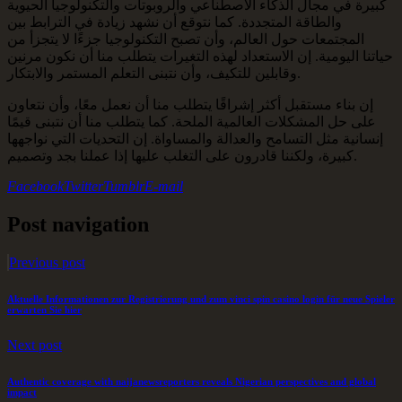
كبيرة في مجال الذكاء الاصطناعي والروبوتات والتكنولوجيا الحيوية
والطاقة المتجددة. كما نتوقع أن نشهد زيادة في الترابط بين
المجتمعات حول العالم، وأن تصبح التكنولوجيا جزءًا لا يتجزأ من
حياتنا اليومية. إن الاستعداد لهذه التغيرات يتطلب منا أن نكون مرنين
وقابلين للتكيف، وأن نتبنى التعلم المستمر والابتكار.
إن بناء مستقبل أكثر إشراقًا يتطلب منا أن نعمل معًا، وأن نتعاون
على حل المشكلات العالمية الملحة. كما يتطلب منا أن نتبنى قيمًا
إنسانية مثل التسامح والعدالة والمساواة. إن التحديات التي نواجهها
كبيرة، ولكننا قادرون على التغلب عليها إذا عملنا بجد وتصميم.
Facebook
Twitter
Tumblr
E-mail
Post navigation
Previous post
Aktuelle Informationen zur Registrierung und zum vinci spin casino login für neue Spieler
erwarten Sie hier
Next post
Authentic coverage with naijanewsreporters reveals Nigerian perspectives and global
impact