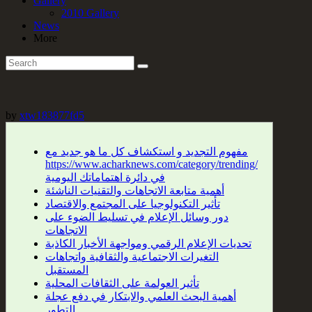
Gallery
2010 Gallery
News
More
by
xtw183877fd5
مفهوم التجديد و استكشاف كل ما هو جديد مع
https://www.acharknews.com/category/trending/
في دائرة اهتماماتك اليومية
أهمية متابعة الاتجاهات والتقنيات الناشئة
تأثير التكنولوجيا على المجتمع والاقتصاد
دور وسائل الإعلام في تسليط الضوء على
الاتجاهات
تحديات الإعلام الرقمي ومواجهة الأخبار الكاذبة
التغيرات الاجتماعية والثقافية واتجاهات
المستقبل
تأثير العولمة على الثقافات المحلية
أهمية البحث العلمي والابتكار في دفع عجلة
التطور