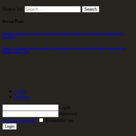
Search for:
Recent Posts
Análisis profundo revela los beneficios de thorfortune para inversores inteligentes y
cautelosos
Sichere Gewinne und spannende Unterhaltung erwarten dich bei ninlayscasino.de für
Spieler jeden Typs
Login
Register
Login
Password
Forgot password?
Remember me