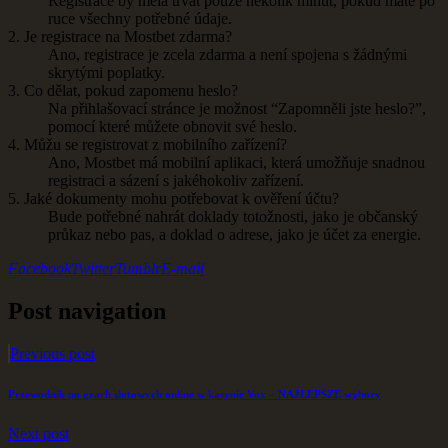
Registrace by měla trvat pouze několik minut, pokud máte po
ruce všechny potřebné údaje.
2. Je registrace na Mostbet zdarma?
Ano, registrace je zcela zdarma a není spojena s žádnými
skrytými poplatky.
3. Co dělat, pokud zapomenu heslo?
Na přihlašovací stránce je možnost “Zapomněli jste heslo?”,
pomocí které můžete obnovit své heslo.
4. Můžu se registrovat z mobilního zařízení?
Ano, Mostbet má mobilní aplikaci, která umožňuje snadnou
registraci a sázení s jakéhokoliv zařízení.
5. Jaké dokumenty mohu potřebovat k ověření účtu?
Bude potřebné nahrát doklady totožnosti, jako je občanský
průkaz nebo pas, a doklad o adrese, jako je účet za energie.
Facebook
Twitter
Tumblr
E-mail
Post navigation
Previous post
Przewodnik po grach slotowych online w kasynie Vox – NAJLEPSZE wybory
Next post