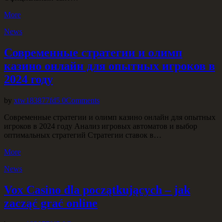
More
News
Современные стратегии и олимп
казино онлайн для опытных игроков в
2024 году
by
xtw183877fd5
0
Comments
Современные стратегии и олимп казино онлайн для опытных
игроков в 2024 году Анализ игровых автоматов и выбор
оптимальных стратегий Стратегии ставок в…
More
News
Vox Casino dla początkujących – jak
zacząć grać online