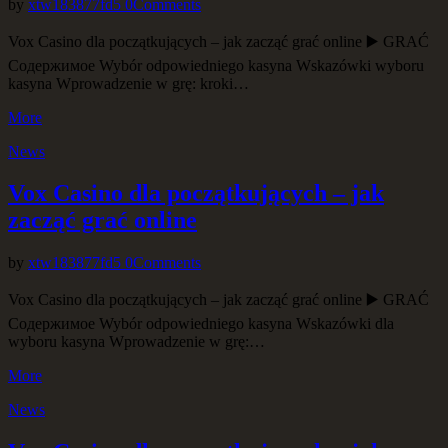
by
xtw183877fd5
0
Comments
Vox Casino dla początkujących – jak zacząć grać online ▶️ GRAĆ
Содержимое Wybór odpowiedniego kasyna Wskazówki wyboru
kasyna Wprowadzenie w grę: kroki…
More
News
Vox Casino dla początkujących – jak
zacząć grać online
by
xtw183877fd5
0
Comments
Vox Casino dla początkujących – jak zacząć grać online ▶️ GRAĆ
Содержимое Wybór odpowiedniego kasyna Wskazówki dla
wyboru kasyna Wprowadzenie w grę:…
More
News