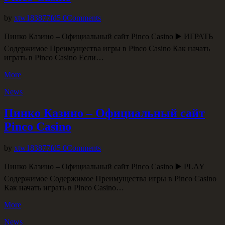
by
xtw183877fd5
0
Comments
Пинко Казино – Официальный сайт Pinco Casino ▶️ ИГРАТЬ
Содержимое Преимущества игры в Pinco Casino Как начать
играть в Pinco Casino Если…
More
News
Пинко Казино – Официальный сайт
Pinco Casino
by
xtw183877fd5
0
Comments
Пинко Казино – Официальный сайт Pinco Casino ▶️ PLAY
Содержимое Содержимое Преимущества игры в Pinco Casino
Как начать играть в Pinco Casino…
More
News