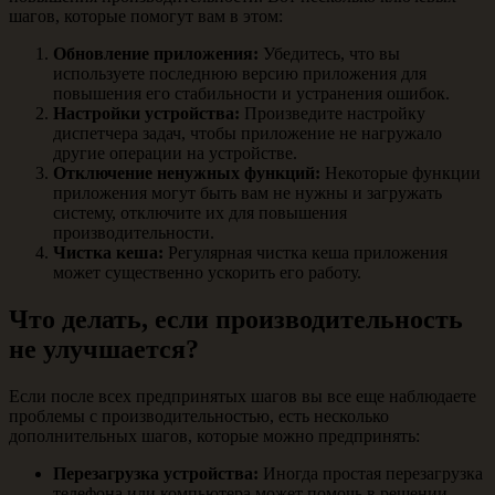
шагов, которые помогут вам в этом:
Обновление приложения:
Убедитесь, что вы
используете последнюю версию приложения для
повышения его стабильности и устранения ошибок.
Настройки устройства:
Произведите настройку
диспетчера задач, чтобы приложение не нагружало
другие операции на устройстве.
Отключение ненужных функций:
Некоторые функции
приложения могут быть вам не нужны и загружать
систему, отключите их для повышения
производительности.
Чистка кеша:
Регулярная чистка кеша приложения
может существенно ускорить его работу.
Что делать, если производительность
не улучшается?
Если после всех предпринятых шагов вы все еще наблюдаете
проблемы с производительностью, есть несколько
дополнительных шагов, которые можно предпринять:
Перезагрузка устройства:
Иногда простая перезагрузка
телефона или компьютера может помочь в решении