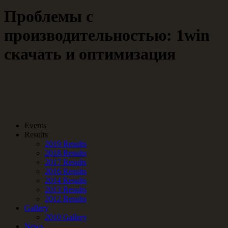
Проблемы с
производительностью: 1win
скачать и оптимизация
Events
Results
2019 Results
2018 Results
2017 Results
2016 Results
2014 Results
2013 Results
2012 Results
Gallery
2010 Gallery
News