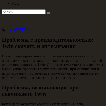
More
by
xtw183877fd5
Проблемы с производительностью:
1win скачать и оптимизация
В настоящее время многие пользователи сталкиваются с
вопросами, связанными с производительностью приложений
для ставок, таких как 1win. Основная тема статьи заключается
в том, какие проблемы могут возникнуть при скачивании и
использовании программы, а также как оптимизировать ее
работу для лучшего пользовательского опыта.
Проблемы, возникающие при
скачивании 1win
Когда дело касается скачивания приложения 1win,