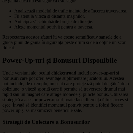
de găină dacă nu ești sigur că este sigur.
Analizează modelul de trafic înainte de a încerca traversarea.
Fii atent la viteza și distanța mașinilor.
Anticipează schimbările bruște de direcție.
Alege momentul potrivit pentru a traversa.
Respectarea acestor sfaturi îți va crește semnificativ șansele de a
ghida puiul de găină în siguranță peste drum și de a obține un scor
ridicat.
Power-Up-uri și Bonusuri Disponibile
Unele versiuni ale jocului
chickenroad
includ power-up-uri și
bonusuri care pot oferi avantaje suplimentare jucătorului. Acestea
pot include, de exemplu, un scut care protejează puiul de găină de o
coliziune, o viteză sporită care îi permite să traverseze drumul mai
rapid sau un magnet care atrage monede și puncte bonus. Utilizarea
strategică a acestor power-up-uri poate face diferența între succes și
eșec. Învață să identifici momentul potrivit pentru a folosi fiecare
power-up și să maximizezi beneficiile sale.
Strategii de Colectare a Bonusurilor