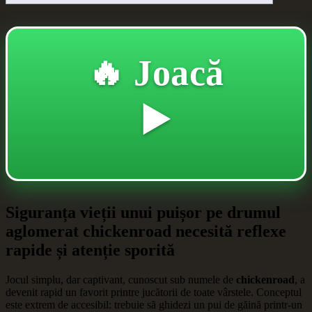
🔥 Joacă
▶️
Siguranța vieții unui puișor pe drumul
aglomerat chickenroad necesită reflexe
rapide și atenție sporită
Jocul simplu, dar captivant, cunoscut sub numele de
chickenroad
, a
devenit rapid un favorit printre jucătorii de toate vârstele. Conceptul
este extrem de accesibil: trebuie să ghidezi un pui de găină printr-un