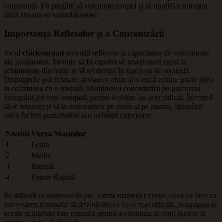
consecință. Fii pregătit să reacționezi rapid și să modifici strategia
dacă situația se schimbă brusc.
Importanța Reflexelor și a Concentrării
Jocul
chickenroad
testează reflexele și capacitatea de concentrare
ale jucătorului. Trebuie să fii capabil să reacționezi rapid la
schimbările din trafic și să iei decizii în fracțiuni de secundă.
Distragerile pot fi fatale, deoarece chiar și o mică ezitare poate duce
la coliziunea cu o mașină. Menținerea concentrării pe parcursul
întregului joc este esențială pentru a obține un scor ridicat. Încearcă
să te relaxezi și să te concentrezi pe drum și pe mașini, ignorând
orice factori perturbatori sau neliniști exterioare.
Nivelul
Viteza Mașinilor
1
Lentă
2
Medie
3
Rapidă
4
Foarte Rapidă
Pe măsură ce avansezi în joc, viteza mașinilor crește, ceea ce face ca
traversarea drumului să devină din ce în ce mai dificilă. Adaptarea la
aceste schimbări este crucială pentru a continua să obții puncte și