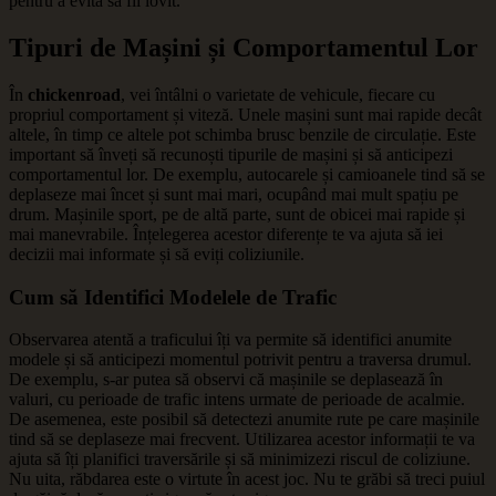
pentru a evita să fii lovit.
Tipuri de Mașini și Comportamentul Lor
În
chickenroad
, vei întâlni o varietate de vehicule, fiecare cu
propriul comportament și viteză. Unele mașini sunt mai rapide decât
altele, în timp ce altele pot schimba brusc benzile de circulație. Este
important să înveți să recunoști tipurile de mașini și să anticipezi
comportamentul lor. De exemplu, autocarele și camioanele tind să se
deplaseze mai încet și sunt mai mari, ocupând mai mult spațiu pe
drum. Mașinile sport, pe de altă parte, sunt de obicei mai rapide și
mai manevrabile. Înțelegerea acestor diferențe te va ajuta să iei
decizii mai informate și să eviți coliziunile.
Cum să Identifici Modelele de Trafic
Observarea atentă a traficului îți va permite să identifici anumite
modele și să anticipezi momentul potrivit pentru a traversa drumul.
De exemplu, s-ar putea să observi că mașinile se deplasează în
valuri, cu perioade de trafic intens urmate de perioade de acalmie.
De asemenea, este posibil să detectezi anumite rute pe care mașinile
tind să se deplaseze mai frecvent. Utilizarea acestor informații te va
ajuta să îți planifici traversările și să minimizezi riscul de coliziune.
Nu uita, răbdarea este o virtute în acest joc. Nu te grăbi să treci puiul