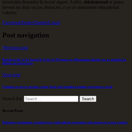
traversării drumului în locuri sigure. Astfel,
chickenroad
ar putea
deveni nu doar un joc distractiv, ci și un instrument educațional
valoros.
Facebook
Twitter
Tumblr
E-mail
Post navigation
Previous post
Boitshwarelo jo bo bontsi le Gates of Olympus go tlhomamisa ditsebe tsa go itumela ka
ditsela tsa botswerere
Next post
Genuine access to staxino casino login and seamless gaming experiences await
Search for:
Recent Posts
Defensive positioning around tower rush unlocks surprising advantages in arena combat