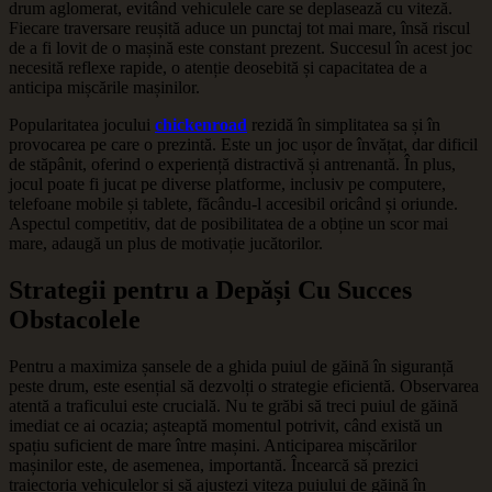
drum aglomerat, evitând vehiculele care se deplasează cu viteză.
Fiecare traversare reușită aduce un punctaj tot mai mare, însă riscul
de a fi lovit de o mașină este constant prezent. Succesul în acest joc
necesită reflexe rapide, o atenție deosebită și capacitatea de a
anticipa mișcările mașinilor.
Popularitatea jocului
chickenroad
rezidă în simplitatea sa și în
provocarea pe care o prezintă. Este un joc ușor de învățat, dar dificil
de stăpânit, oferind o experiență distractivă și antrenantă. În plus,
jocul poate fi jucat pe diverse platforme, inclusiv pe computere,
telefoane mobile și tablete, făcându-l accesibil oricând și oriunde.
Aspectul competitiv, dat de posibilitatea de a obține un scor mai
mare, adaugă un plus de motivație jucătorilor.
Strategii pentru a Depăși Cu Succes
Obstacolele
Pentru a maximiza șansele de a ghida puiul de găină în siguranță
peste drum, este esențial să dezvolți o strategie eficientă. Observarea
atentă a traficului este crucială. Nu te grăbi să treci puiul de găină
imediat ce ai ocazia; așteaptă momentul potrivit, când există un
spațiu suficient de mare între mașini. Anticiparea mișcărilor
mașinilor este, de asemenea, importantă. Încearcă să prezici
traiectoria vehiculelor și să ajustezi viteza puiului de găină în