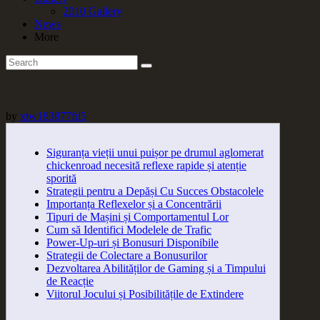
2010 Gallery
News
More
by
xtw183877fd5
Siguranța vieții unui puișor pe drumul aglomerat
chickenroad necesită reflexe rapide și atenție
sporită
Strategii pentru a Depăși Cu Succes Obstacolele
Importanța Reflexelor și a Concentrării
Tipuri de Mașini și Comportamentul Lor
Cum să Identifici Modelele de Trafic
Power-Up-uri și Bonusuri Disponibile
Strategii de Colectare a Bonusurilor
Dezvoltarea Abilităților de Gaming și a Timpului
de Reacție
Viitorul Jocului și Posibilitățile de Extindere