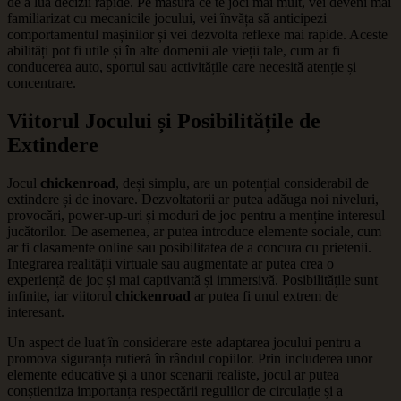
de a lua decizii rapide. Pe măsură ce te joci mai mult, vei deveni mai
familiarizat cu mecanicile jocului, vei învăța să anticipezi
comportamentul mașinilor și vei dezvolta reflexe mai rapide. Aceste
abilități pot fi utile și în alte domenii ale vieții tale, cum ar fi
conducerea auto, sportul sau activitățile care necesită atenție și
concentrare.
Viitorul Jocului și Posibilitățile de
Extindere
Jocul
chickenroad
, deși simplu, are un potențial considerabil de
extindere și de inovare. Dezvoltatorii ar putea adăuga noi niveluri,
provocări, power-up-uri și moduri de joc pentru a menține interesul
jucătorilor. De asemenea, ar putea introduce elemente sociale, cum
ar fi clasamente online sau posibilitatea de a concura cu prietenii.
Integrarea realității virtuale sau augmentate ar putea crea o
experiență de joc și mai captivantă și immersivă. Posibilitățile sunt
infinite, iar viitorul
chickenroad
ar putea fi unul extrem de
interesant.
Un aspect de luat în considerare este adaptarea jocului pentru a
promova siguranța rutieră în rândul copiilor. Prin includerea unor
elemente educative și a unor scenarii realiste, jocul ar putea
conștientiza importanța respectării regulilor de circulație și a