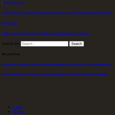
Previous post
Vivid portraits and lasting impressions around mr pacho inspire devoted fans worldwide
Next post
Finding the Best Paying Casinos Online with the Highest Payout Rates
Search for:
Recent Posts
Olyckan lockar många att testa gränserna med play chicken road trots konsekvenserna
Adventure awaits with grizzlys quest casino online and incredible jackpot possibilities
Login
Register