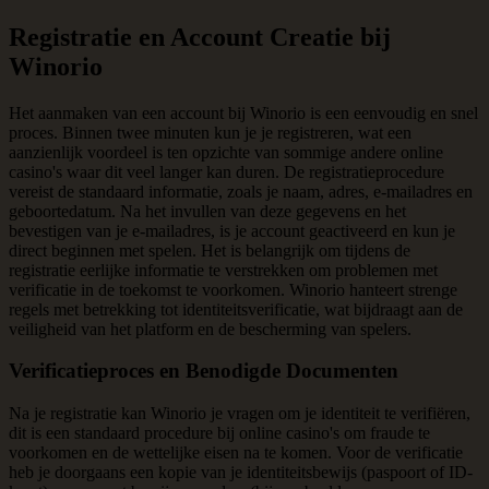
Registratie en Account Creatie bij
Winorio
Het aanmaken van een account bij Winorio is een eenvoudig en snel
proces. Binnen twee minuten kun je je registreren, wat een
aanzienlijk voordeel is ten opzichte van sommige andere online
casino's waar dit veel langer kan duren. De registratieprocedure
vereist de standaard informatie, zoals je naam, adres, e-mailadres en
geboortedatum. Na het invullen van deze gegevens en het
bevestigen van je e-mailadres, is je account geactiveerd en kun je
direct beginnen met spelen. Het is belangrijk om tijdens de
registratie eerlijke informatie te verstrekken om problemen met
verificatie in de toekomst te voorkomen. Winorio hanteert strenge
regels met betrekking tot identiteitsverificatie, wat bijdraagt aan de
veiligheid van het platform en de bescherming van spelers.
Verificatieproces en Benodigde Documenten
Na je registratie kan Winorio je vragen om je identiteit te verifiëren,
dit is een standaard procedure bij online casino's om fraude te
voorkomen en de wettelijke eisen na te komen. Voor de verificatie
heb je doorgaans een kopie van je identiteitsbewijs (paspoort of ID-