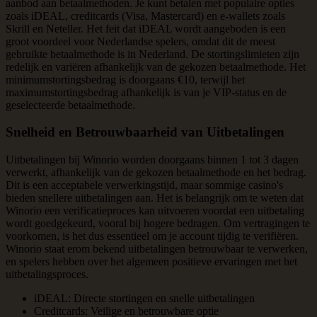
aanbod aan betaalmethoden. Je kunt betalen met populaire opties
zoals iDEAL, creditcards (Visa, Mastercard) en e-wallets zoals
Skrill en Neteller. Het feit dat iDEAL wordt aangeboden is een
groot voordeel voor Nederlandse spelers, omdat dit de meest
gebruikte betaalmethode is in Nederland. De stortingslimieten zijn
redelijk en variëren afhankelijk van de gekozen betaalmethode. Het
minimumstortingsbedrag is doorgaans €10, terwijl het
maximumstortingsbedrag afhankelijk is van je VIP-status en de
geselecteerde betaalmethode.
Snelheid en Betrouwbaarheid van Uitbetalingen
Uitbetalingen bij Winorio worden doorgaans binnen 1 tot 3 dagen
verwerkt, afhankelijk van de gekozen betaalmethode en het bedrag.
Dit is een acceptabele verwerkingstijd, maar sommige casino's
bieden snellere uitbetalingen aan. Het is belangrijk om te weten dat
Winorio een verificatieproces kan uitvoeren voordat een uitbetaling
wordt goedgekeurd, vooral bij hogere bedragen. Om vertragingen te
voorkomen, is het dus essentieel om je account tijdig te verifiëren.
Winorio staat erom bekend uitbetalingen betrouwbaar te verwerken,
en spelers hebben over het algemeen positieve ervaringen met het
uitbetalingsproces.
iDEAL: Directe stortingen en snelle uitbetalingen
Creditcards: Veilige en betrouwbare optie