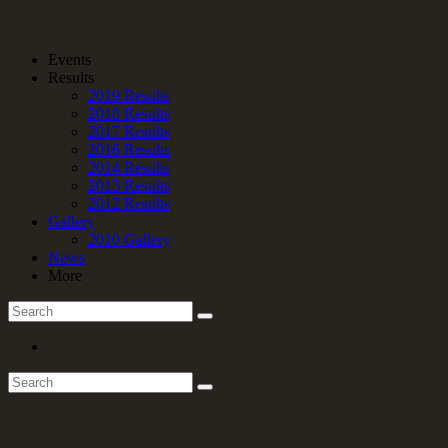
Events
Results
2019 Results
2018 Results
2017 Results
2016 Results
2014 Results
2013 Results
2012 Results
Gallery
2010 Gallery
News
More