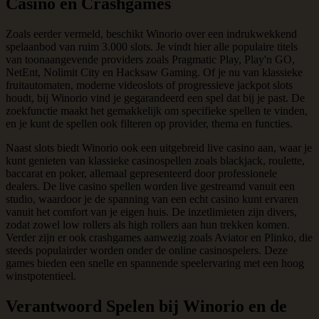
Casino en Crashgames
Zoals eerder vermeld, beschikt Winorio over een indrukwekkend
spelaanbod van ruim 3.000 slots. Je vindt hier alle populaire titels
van toonaangevende providers zoals Pragmatic Play, Play'n GO,
NetEnt, Nolimit City en Hacksaw Gaming. Of je nu van klassieke
fruitautomaten, moderne videoslots of progressieve jackpot slots
houdt, bij Winorio vind je gegarandeerd een spel dat bij je past. De
zoekfunctie maakt het gemakkelijk om specifieke spellen te vinden,
en je kunt de spellen ook filteren op provider, thema en functies.
Naast slots biedt Winorio ook een uitgebreid live casino aan, waar je
kunt genieten van klassieke casinospellen zoals blackjack, roulette,
baccarat en poker, allemaal gepresenteerd door professionele
dealers. De live casino spellen worden live gestreamd vanuit een
studio, waardoor je de spanning van een echt casino kunt ervaren
vanuit het comfort van je eigen huis. De inzetlimieten zijn divers,
zodat zowel low rollers als high rollers aan hun trekken komen.
Verder zijn er ook crashgames aanwezig zoals Aviator en Plinko, die
steeds populairder worden onder de online casinospelers. Deze
games bieden een snelle en spannende speelervaring met een hoog
winstpotentieel.
Verantwoord Spelen bij Winorio en de