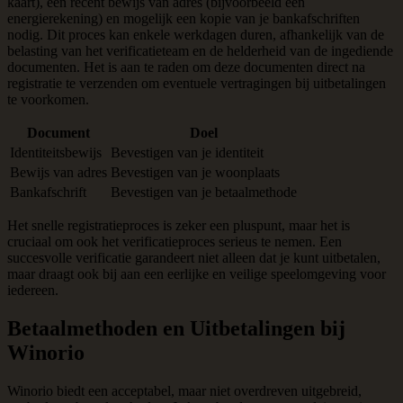
kaart), een recent bewijs van adres (bijvoorbeeld een
energierekening) en mogelijk een kopie van je bankafschriften
nodig. Dit proces kan enkele werkdagen duren, afhankelijk van de
belasting van het verificatieteam en de helderheid van de ingediende
documenten. Het is aan te raden om deze documenten direct na
registratie te verzenden om eventuele vertragingen bij uitbetalingen
te voorkomen.
Document
Doel
Identiteitsbewijs
Bevestigen van je identiteit
Bewijs van adres
Bevestigen van je woonplaats
Bankafschrift
Bevestigen van je betaalmethode
Het snelle registratieproces is zeker een pluspunt, maar het is
cruciaal om ook het verificatieproces serieus te nemen. Een
succesvolle verificatie garandeert niet alleen dat je kunt uitbetalen,
maar draagt ook bij aan een eerlijke en veilige speelomgeving voor
iedereen.
Betaalmethoden en Uitbetalingen bij
Winorio
Winorio biedt een acceptabel, maar niet overdreven uitgebreid,