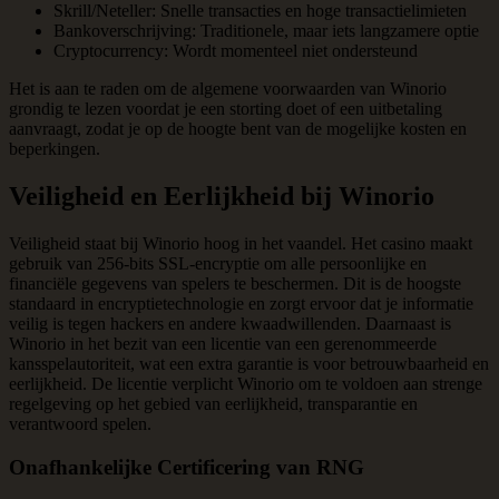
Skrill/Neteller: Snelle transacties en hoge transactielimieten
Bankoverschrijving: Traditionele, maar iets langzamere optie
Cryptocurrency: Wordt momenteel niet ondersteund
Het is aan te raden om de algemene voorwaarden van Winorio
grondig te lezen voordat je een storting doet of een uitbetaling
aanvraagt, zodat je op de hoogte bent van de mogelijke kosten en
beperkingen.
Veiligheid en Eerlijkheid bij Winorio
Veiligheid staat bij Winorio hoog in het vaandel. Het casino maakt
gebruik van 256-bits SSL-encryptie om alle persoonlijke en
financiële gegevens van spelers te beschermen. Dit is de hoogste
standaard in encryptietechnologie en zorgt ervoor dat je informatie
veilig is tegen hackers en andere kwaadwillenden. Daarnaast is
Winorio in het bezit van een licentie van een gerenommeerde
kansspelautoriteit, wat een extra garantie is voor betrouwbaarheid en
eerlijkheid. De licentie verplicht Winorio om te voldoen aan strenge
regelgeving op het gebied van eerlijkheid, transparantie en
verantwoord spelen.
Onafhankelijke Certificering van RNG