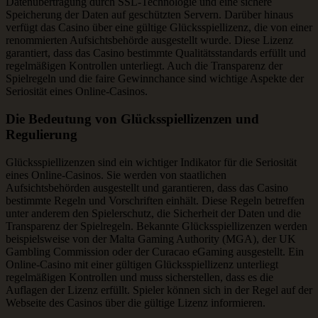
Datenübertragung durch SSL-Technologie und eine sichere
Speicherung der Daten auf geschützten Servern. Darüber hinaus
verfügt das Casino über eine gültige Glücksspiellizenz, die von einer
renommierten Aufsichtsbehörde ausgestellt wurde. Diese Lizenz
garantiert, dass das Casino bestimmte Qualitätsstandards erfüllt und
regelmäßigen Kontrollen unterliegt. Auch die Transparenz der
Spielregeln und die faire Gewinnchance sind wichtige Aspekte der
Seriosität eines Online-Casinos.
Die Bedeutung von Glücksspiellizenzen und
Regulierung
Glücksspiellizenzen sind ein wichtiger Indikator für die Seriosität
eines Online-Casinos. Sie werden von staatlichen
Aufsichtsbehörden ausgestellt und garantieren, dass das Casino
bestimmte Regeln und Vorschriften einhält. Diese Regeln betreffen
unter anderem den Spielerschutz, die Sicherheit der Daten und die
Transparenz der Spielregeln. Bekannte Glücksspiellizenzen werden
beispielsweise von der Malta Gaming Authority (MGA), der UK
Gambling Commission oder der Curacao eGaming ausgestellt. Ein
Online-Casino mit einer gültigen Glücksspiellizenz unterliegt
regelmäßigen Kontrollen und muss sicherstellen, dass es die
Auflagen der Lizenz erfüllt. Spieler können sich in der Regel auf der
Webseite des Casinos über die gültige Lizenz informieren.