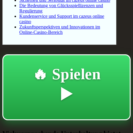
Sicherheit und Seriosität im cazeus online casino
Die Bedeutung von Glücksspiellizenzen und
Regulierung
Kundenservice und Support im cazeus online
casino
Zukunftsperspektiven und Innovationen im
Online-Casino-Bereich
🔥 Spielen
▶️