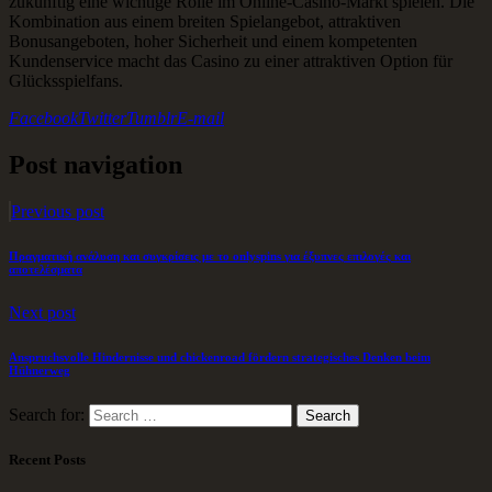
zukünftig eine wichtige Rolle im Online-Casino-Markt spielen. Die
Kombination aus einem breiten Spielangebot, attraktiven
Bonusangeboten, hoher Sicherheit und einem kompetenten
Kundenservice macht das Casino zu einer attraktiven Option für
Glücksspielfans.
Facebook
Twitter
Tumblr
E-mail
Post navigation
Previous post
Πραγματική ανάλυση και συγκρίσεις με το onlyspins για έξυπνες επιλογές και
αποτελέσματα
Next post
Anspruchsvolle Hindernisse und chickenroad fördern strategisches Denken beim
Hühnerweg
Search for:
Recent Posts