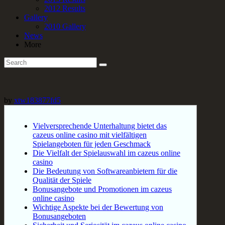
2012 Results
Gallery
2010 Gallery
News
More
by
xtw183877fd5
Vielversprechende Unterhaltung bietet das
cazeus online casino mit vielfältigen
Spielangeboten für jeden Geschmack
Die Vielfalt der Spielauswahl im cazeus online
casino
Die Bedeutung von Softwareanbietern für die
Qualität der Spiele
Bonusangebote und Promotionen im cazeus
online casino
Wichtige Aspekte bei der Bewertung von
Bonusangeboten