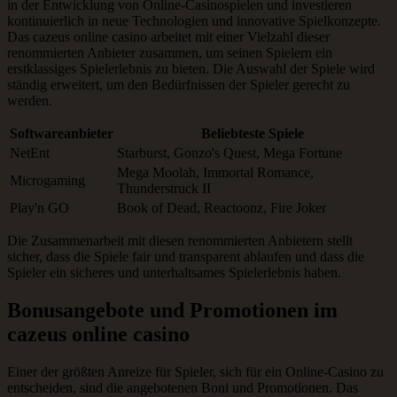
in der Entwicklung von Online-Casinospielen und investieren
kontinuierlich in neue Technologien und innovative Spielkonzepte.
Das cazeus online casino arbeitet mit einer Vielzahl dieser
renommierten Anbieter zusammen, um seinen Spielern ein
erstklassiges Spielerlebnis zu bieten. Die Auswahl der Spiele wird
ständig erweitert, um den Bedürfnissen der Spieler gerecht zu
werden.
Softwareanbieter
Beliebteste Spiele
NetEnt
Starburst, Gonzo's Quest, Mega Fortune
Mega Moolah, Immortal Romance,
Microgaming
Thunderstruck II
Play'n GO
Book of Dead, Reactoonz, Fire Joker
Die Zusammenarbeit mit diesen renommierten Anbietern stellt
sicher, dass die Spiele fair und transparent ablaufen und dass die
Spieler ein sicheres und unterhaltsames Spielerlebnis haben.
Bonusangebote und Promotionen im
cazeus online casino
Einer der größten Anreize für Spieler, sich für ein Online-Casino zu
entscheiden, sind die angebotenen Boni und Promotionen. Das