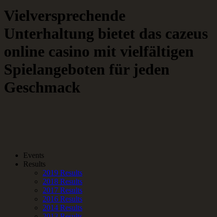
Vielversprechende
Unterhaltung bietet das cazeus
online casino mit vielfältigen
Spielangeboten für jeden
Geschmack
Events
Results
2019 Results
2018 Results
2017 Results
2016 Results
2014 Results
2013 Results