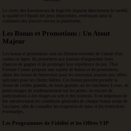
Le choix des fournisseurs de logiciels impacte directement la variété,
la qualité et l’équité des jeux disponibles, renforçant ainsi la
confiance des joueurs envers la plateforme.
Les Bonus et Promotions : Un Atout
Majeur
Les bonus et promotions sont un élément essentiel de l'attrait d'un
casino en ligne. Ils permettent aux joueurs d'augmenter leurs
chances de gagner et de prolonger leur expérience de jeu. Thor
Fortune Casino propose une variété de bonus et de promotions,
allant des bonus de bienvenue pour les nouveaux joueurs aux offres
spéciales pour les clients fidèles. Ces bonus peuvent prendre la
forme de crédits gratuits, de tours gratuits sur les machines à sous, de
pourcentages de remboursement sur les pertes, ou encore de
participations à des tirages au sort et des tournois. Il est important de
lire attentivement les conditions générales de chaque bonus avant de
l'accepter, afin de connaître les exigences de mise et les restrictions
éventuelles.
Les Programmes de Fidélité et les Offres VIP