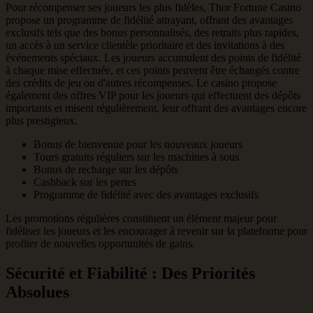
Pour récompenser ses joueurs les plus fidèles, Thor Fortune Casino
propose un programme de fidélité attrayant, offrant des avantages
exclusifs tels que des bonus personnalisés, des retraits plus rapides,
un accès à un service clientèle prioritaire et des invitations à des
événements spéciaux. Les joueurs accumulent des points de fidélité
à chaque mise effectuée, et ces points peuvent être échangés contre
des crédits de jeu ou d'autres récompenses. Le casino propose
également des offres VIP pour les joueurs qui effectuent des dépôts
importants et misent régulièrement, leur offrant des avantages encore
plus prestigieux.
Bonus de bienvenue pour les nouveaux joueurs
Tours gratuits réguliers sur les machines à sous
Bonus de recharge sur les dépôts
Cashback sur les pertes
Programme de fidélité avec des avantages exclusifs
Les promotions régulières constituent un élément majeur pour
fidéliser les joueurs et les encourager à revenir sur la plateforme pour
profiter de nouvelles opportunités de gains.
Sécurité et Fiabilité : Des Priorités
Absolues