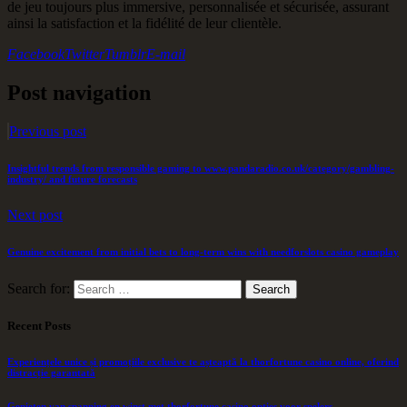
de jeu toujours plus immersive, personnalisée et sécurisée, assurant
ainsi la satisfaction et la fidélité de leur clientèle.
Facebook
Twitter
Tumblr
E-mail
Post navigation
Previous post
Insightful trends from responsible gaming to www.pandaradio.co.uk/category/gambling-
industry/ and future forecasts
Next post
Genuine excitement from initial bets to long-term wins with needforslots casino gameplay
Search for:
Recent Posts
Experiențele unice și promoțiile exclusive te așteaptă la thorfortune casino online, oferind
distracție garantată
Genieten van spanning en winst met thorfortune casino opties voor spelers