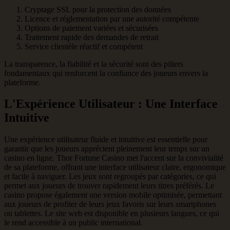
Cryptage SSL pour la protection des données
Licence et réglementation par une autorité compétente
Options de paiement variées et sécurisées
Traitement rapide des demandes de retrait
Service clientèle réactif et compétent
La transparence, la fiabilité et la sécurité sont des piliers
fondamentaux qui renforcent la confiance des joueurs envers la
plateforme.
L'Expérience Utilisateur : Une Interface
Intuitive
Une expérience utilisateur fluide et intuitive est essentielle pour
garantir que les joueurs apprécient pleinement leur temps sur un
casino en ligne. Thor Fortune Casino met l'accent sur la convivialité
de sa plateforme, offrant une interface utilisateur claire, ergonomique
et facile à naviguer. Les jeux sont regroupés par catégories, ce qui
permet aux joueurs de trouver rapidement leurs titres préférés. Le
casino propose également une version mobile optimisée, permettant
aux joueurs de profiter de leurs jeux favoris sur leurs smartphones
ou tablettes. Le site web est disponible en plusieurs langues, ce qui
le rend accessible à un public international.