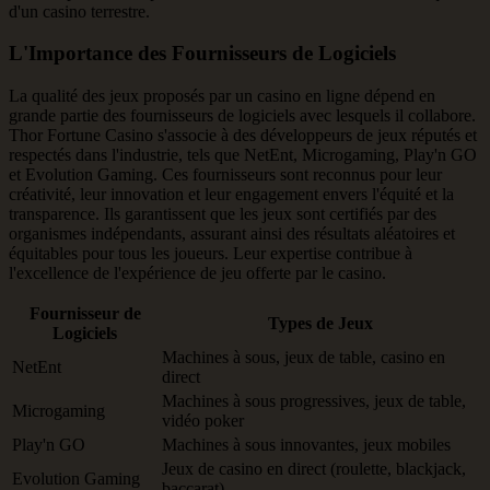
d'un casino terrestre.
L'Importance des Fournisseurs de Logiciels
La qualité des jeux proposés par un casino en ligne dépend en
grande partie des fournisseurs de logiciels avec lesquels il collabore.
Thor Fortune Casino s'associe à des développeurs de jeux réputés et
respectés dans l'industrie, tels que NetEnt, Microgaming, Play'n GO
et Evolution Gaming. Ces fournisseurs sont reconnus pour leur
créativité, leur innovation et leur engagement envers l'équité et la
transparence. Ils garantissent que les jeux sont certifiés par des
organismes indépendants, assurant ainsi des résultats aléatoires et
équitables pour tous les joueurs. Leur expertise contribue à
l'excellence de l'expérience de jeu offerte par le casino.
Fournisseur de
Types de Jeux
Logiciels
Machines à sous, jeux de table, casino en
NetEnt
direct
Machines à sous progressives, jeux de table,
Microgaming
vidéo poker
Play'n GO
Machines à sous innovantes, jeux mobiles
Jeux de casino en direct (roulette, blackjack,
Evolution Gaming
baccarat)