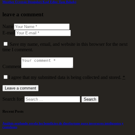
Mostbet Ücretsiz Dönüşləri Kəşf Edin: Tam Bələdçi
leave a comment
Name
E-mail
Save my name, email, and website in this browser for the next
time I comment.
Comment
I agree that my submitted data is being collected and stored.
*
Search for:
Recent Posts
Análisis profundo revela los beneficios de thorfortune para inversores inteligentes y
cautelosos