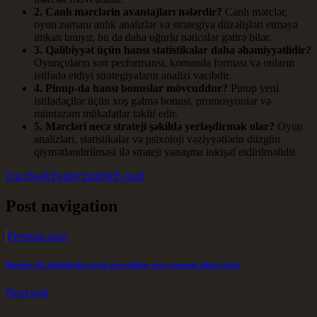
2. Canlı mərclərin avantajları nələrdir?
Canlı mərclər,
oyun zamanı anlık analizlər və strategiya düzəlişləri etməyə
imkan tanıyır, bu da daha uğurlu nəticələr gətirə bilər.
3. Qalibiyyət üçün hansı statistikalar daha əhəmiyyətlidir?
Oyunçuların son performansı, komanda forması və onların
istifadə etdiyi strategiyaların analizi vacibdir.
4. Pinup-da hansı bonuslar mövcuddur?
Pinup yeni
istifadəçilər üçün xoş gəlmə bonusi, promosyonlar və
müntəzəm mükafatlar təklif edir.
5. Mərcləri necə strateji şəkildə yerləşdirmək olar?
Oyun
analizləri, statistikalar və psixoloji vəziyyətlərin düzgün
qiymətləndirilməsi ilə strateji yanaşma inkişaf etdirilməlidir.
Facebook
Twitter
Tumblr
E-mail
Post navigation
Previous post
Mоstbet AZ istifadəçiləri üçün əsas risklər: necə qarşısını almaq olar?
Next post