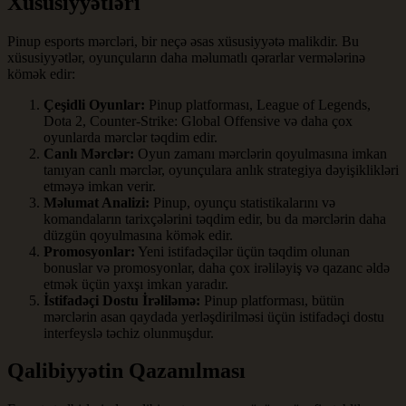
Xüsusiyyətləri
Pinup esports mərcləri, bir neçə əsas xüsusiyyətə malikdir. Bu
xüsusiyyətlər, oyunçuların daha məlumatlı qərarlar vermələrinə
kömək edir:
Çeşidli Oyunlar:
Pinup platforması, League of Legends,
Dota 2, Counter-Strike: Global Offensive və daha çox
oyunlarda mərclər təqdim edir.
Canlı Mərclər:
Oyun zamanı mərclərin qoyulmasına imkan
tanıyan canlı mərclər, oyunçulara anlık strategiya dəyişiklikləri
etməyə imkan verir.
Məlumat Analizi:
Pinup, oyunçu statistikalarını və
komandaların tarixçələrini təqdim edir, bu da mərclərin daha
düzgün qoyulmasına kömək edir.
Promosyonlar:
Yeni istifadəçilər üçün təqdim olunan
bonuslar və promosyonlar, daha çox irəliləyiş və qazanc əldə
etmək üçün yaxşı imkan yaradır.
İstifadəçi Dostu İrəliləmə:
Pinup platforması, bütün
mərclərin asan qaydada yerləşdirilməsi üçün istifadəçi dostu
interfeyslə təchiz olunmuşdur.
Qalibiyyətin Qazanılması