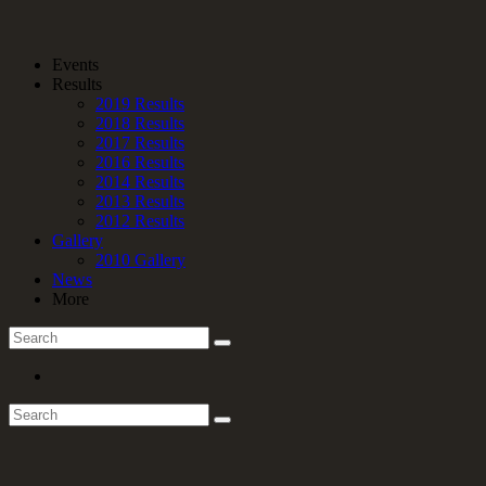
Events
Results
2019 Results
2018 Results
2017 Results
2016 Results
2014 Results
2013 Results
2012 Results
Gallery
2010 Gallery
News
More