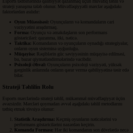
Esports tədbirlərində qalibiyyət qazanmaq üçün müvafiq təhlil və
strateji yanaşma tələb olunur. Müvəffəqiyyətli mərclər aşağıdakı
faktorlardan asılıdır:
Oyun Müəssisəsi:
Oyunçuların və komandaların cari
vəziyyətini araşdırmaq.
Forma:
Oyunçu və əməkdaşların son performans
göstəriciləri: qazanma, itki, nəticə.
Taktika:
Komandanın və oyunçuların oynadığı strategiyalar,
onların oyun sisteminə uyğunluğu.
Müqayisə:
Rəqiblərin güc səviyyəsinin müqayisə edilməsi,
bu, bazar qiymətləndirmələrində vacibdir.
Psixoloji Əhval:
Oyunçuların psixoloji vəziyyəti, yüksək
gərginlik anlarında onların qərar vermə qabiliyyətinə təsir edə
bilər.
Strateji Təhlilin Rolu
Esports mərclərində strateji təhlil, mükəmməl müvəffəqiyyət üçün
əvəzsizdir. Mərcləri qoymadan əvvəl aşağıdakı təhlil metodlarını
tətbiq etmək tövsiyə olunur:
Statistik Araşdırma:
Keçmiş oyunların nəticələrini və
performans göstəricilərini nəzərdən keçirin.
Komanda Forması:
Hər iki komandanın son dövrlərdə necə